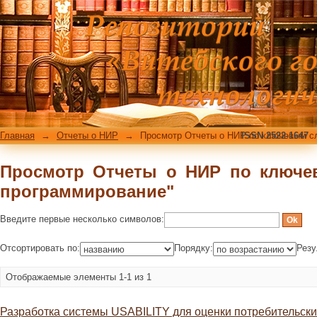
Просмотр Отчеты о НИР по ключев
Главная
→
Отчеты о НИР
→
Просмотр Отчеты о НИР по ключевым с
ISSN 2522-1647
Просмотр Отчеты о НИР по ключе
программирование"
Введите первые несколько символов:
Отсортировать по:
Порядку:
Резу
Отображаемые элементы 1-1 из 1
Разработка системы USABILITY для оценки потребительск