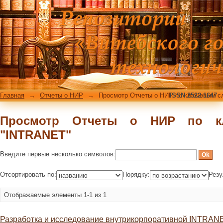
Просмотр Отчеты о НИР по ключевы
Главная
→
Отчеты о НИР
→
Просмотр Отчеты о НИР по ключевым с
ISSN 2522-1647
Просмотр Отчеты о НИР по к
"INTRANET"
Введите первые несколько символов:
Отсортировать по:
Порядку:
Резу
Отображаемые элементы 1-1 из 1
Разработка и исследование внутрикорпоративной INTRANE