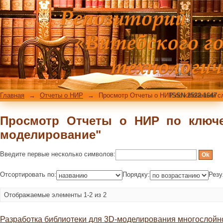
Просмотр Отчеты о НИР по ключевы
Главная
→
Отчеты о НИР
→
Просмотр Отчеты о НИР по ключевым с
ISSN 2522-1647
Просмотр Отчеты о НИР по ключ
моделирование"
Введите первые несколько символов:
Отсортировать по:
Порядку:
Резу
Отображаемые элементы 1-2 из 2
Разработка библиотеки для 3D-моделирования многослойно