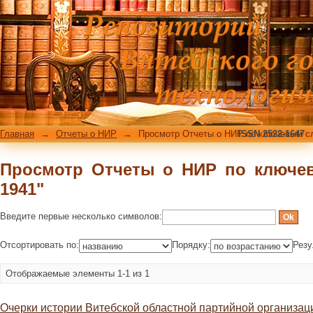
Просмотр Отчеты о НИР по ключевым
Главная
→
Отчеты о НИР
→
Просмотр Отчеты о НИР по ключевым с
ISSN 2522-1647
Просмотр Отчеты о НИР по ключев
1941"
Введите первые несколько символов:
Отсортировать по:
Порядку:
Резу
Отображаемые элементы 1-1 из 1
Очерки истории Витебской областной партийной организац