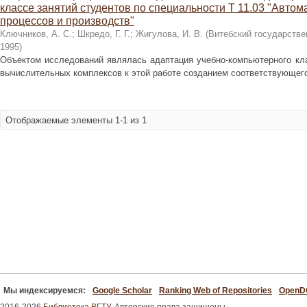
классе занятий студентов по специальности Т 11.03 "Автом
процессов и производств"
Ключников, А. С.
;
Шкредо, Г. Г.
;
Жигулова, И. В.
(
Витебский государстве
1995
)
Объектом исследований являлась адаптация учебно-компьютерного кл
вычислительных комплексов к этой работе созданием соответствующего
Отображаемые элементы 1-1 из 1
Мы индексируемся:
Google Scholar
Ranking Web of Repositories
Open