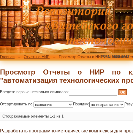
Просмотр Отчеты о НИР по 
технологических процессов"
Главная
→
Отчеты о НИР
→
Просмотр Отчеты о НИР по ключевым с
ISSN 2522-1647
Просмотр Отчеты о НИР по к
"автоматизация технологических пр
Введите первые несколько символов:
Отсортировать по:
Порядку:
Резу
Отображаемые элементы 1-1 из 1
Разработать программно-методические комплексы для про