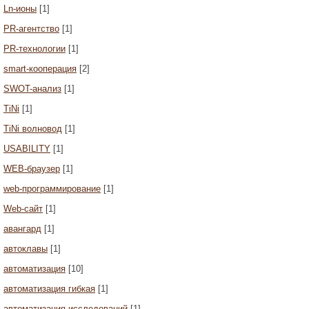
Ln-ионы
[1]
PR-агентство
[1]
PR-технологии
[1]
smart-кооперация
[2]
SWOT-анализ
[1]
TiNi
[1]
TiNi волновод
[1]
USABILITY
[1]
WEB-браузер
[1]
web-программирование
[1]
Web-сайт
[1]
авангард
[1]
автоклавы
[1]
автоматизация
[10]
автоматизация гибкая
[1]
автоматизация исследований
[1]