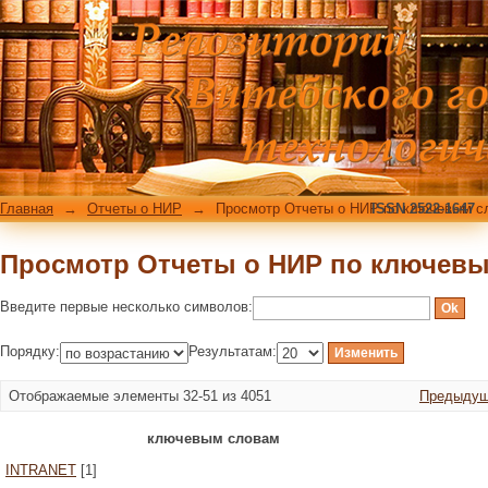
Просмотр Отчеты о НИР по ключев
Главная
→
Отчеты о НИР
→
Просмотр Отчеты о НИР по ключевым с
ISSN 2522-1647
Просмотр Отчеты о НИР по ключев
Введите первые несколько символов:
Порядку:
Результатам:
Отображаемые элементы 32-51 из 4051
Предыдущ
ключевым словам
INTRANET
[1]