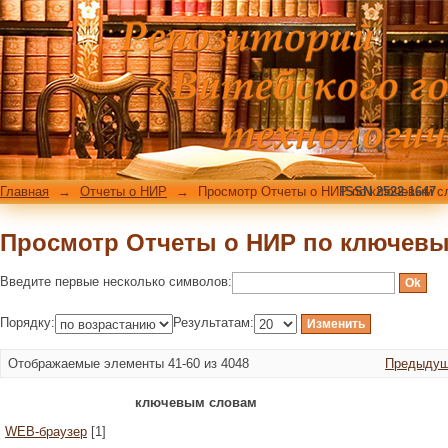
Просмотр Отчеты о НИР по ключев
Главная
→
Отчеты о НИР
→
Просмотр Отчеты о НИР по ключевым с
ISSN 2522-1647
Просмотр Отчеты о НИР по ключев
Введите первые несколько символов:
Порядку:
Результатам:
Отображаемые элементы 41-60 из 4048
Предыдущ
ключевым словам
WEB-браузер
[1]