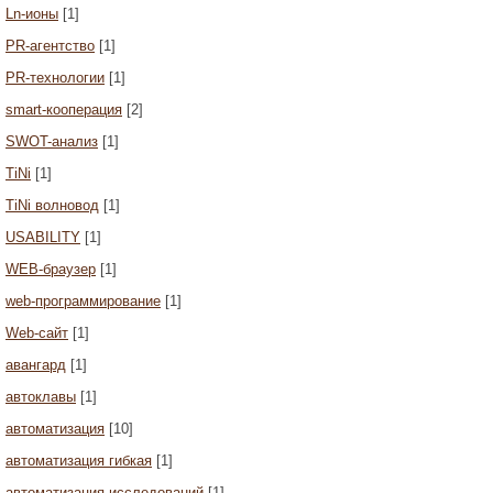
Ln-ионы
[1]
PR-агентство
[1]
PR-технологии
[1]
smart-кооперация
[2]
SWOT-анализ
[1]
TiNi
[1]
TiNi волновод
[1]
USABILITY
[1]
WEB-браузер
[1]
web-программирование
[1]
Web-сайт
[1]
авангард
[1]
автоклавы
[1]
автоматизация
[10]
автоматизация гибкая
[1]
автоматизация исследований
[1]