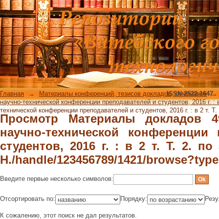
Просмотр Материалы докладов 4
конференции преподавателей и студ
"Бизюк, А. Н./handle/123456789/1421/
Главная
→
Материалы конференций, тезисов докладов, семинаров
ISSN 2522-1647
→
научно-технической конференции преподавателей и студентов, 2016 г. : в 
технической конференции преподавателей и студентов, 2016 г. : в 2 т. Т. 
Просмотр Материалы докладов 4
научно-технической конференции 
студентов, 2016 г. : в 2 т. Т. 2. п
Н./handle/123456789/1421/browse?type
Введите первые несколько символов:
Отсортировать по:
Порядку:
Резу
К сожалению, этот поиск не дал результатов.