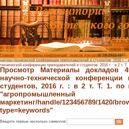
Просмотр Материалы докладов 4
конференции преподавателей и студе
словам "агропромышленный марке
type=keywords"
Главная
→
Материалы конференций, тезисов докладов, семинаров
ISSN 2522-1647
→
научно-технической конференции преподавателей и студентов, 2016 г. : в 
технической конференции преподавателей и студентов, 2016 г. : в 2 т. Т
Просмотр Материалы докладов 4
научно-технической конференции 
студентов, 2016 г. : в 2 т. Т. 1. 
"агропромышленный
маркетинг/handle/123456789/1420/bro
type=keywords"
Введите первые несколько символов: