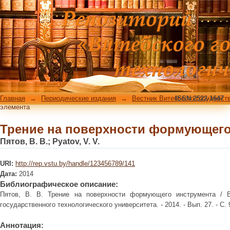
Трение на поверхности формующего
Главная
→
Периодические издания
→
Вестник Витебского государст
ISSN 2522-1647
элемента
Трение на поверхности формующего
Пятов, В. В.
;
Pyatov, V. V.
URI:
http://rep.vstu.by/handle/123456789/141
Дата:
2014
Библиографическое описание:
Пятов, В. В. Трение на поверхности формующего инструмента / В
государственного технологического университета. - 2014. - Вып. 27. - С. 94
Аннотация: