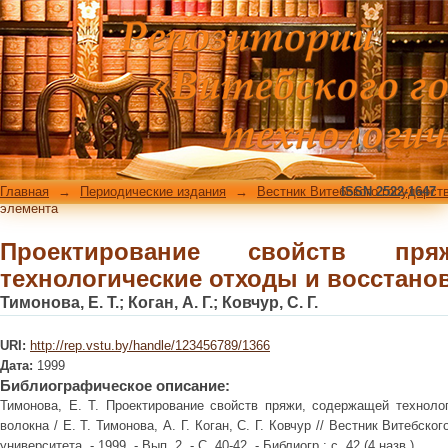
Проектирование свойств пряжи, 
восстановленные волокна
Главная
→
Периодические издания
→
Вестник Витебского государст
ISSN 2522-1647
элемента
Проектирование свойств пря
технологические отходы и восстано
Тимонова, Е. Т.
;
Коган, А. Г.
;
Ковчур, С. Г.
URI:
http://rep.vstu.by/handle/123456789/1366
Дата:
1999
Библиографическое описание:
Тимонова, Е. Т. Проектирование свойств пряжи, содержащей техноло
волокна / Е. Т. Тимонова, А. Г. Коган, С. Г. Ковчур // Вестник Витебско
университета. - 1999. - Вып. 2. - С. 40-42. - Библиогр.: с. 42 (4 назв.).