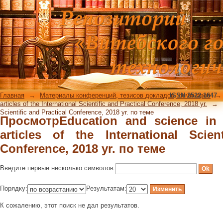
ПросмотрEducation and science in the 2
Scientific and Practical Conference, 20
Главная
→
Материалы конференций, тезисов докладов, семинаров
ISSN 2522-1647
→
articles of the International Scientific and Practical Conference, 2018 yr.
→
Scientific and Practical Conference, 2018 yr. по теме
ПросмотрEducation and science in 
articles of the International Scien
Conference, 2018 yr. по теме
Введите первые несколько символов:
Порядку:
Результатам:
К сожалению, этот поиск не дал результатов.