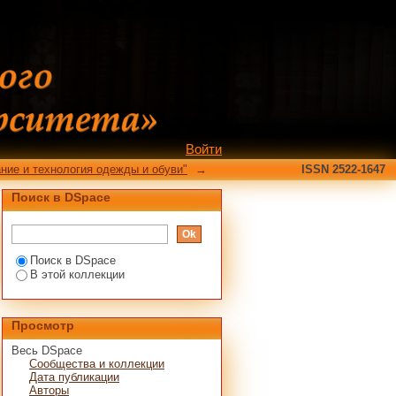
Войти
ние и технология одежды и обуви"
→
ISSN 2522-1647
Поиск в DSpace
Поиск в DSpace
В этой коллекции
Просмотр
Весь DSpace
Сообщества и коллекции
Дата публикации
Авторы