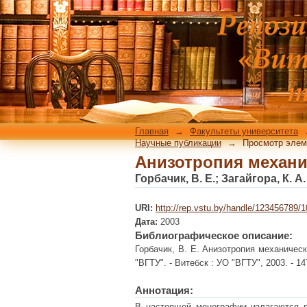
Анизотропия механи
Главная
→
Факультеты университета
Научные публикации
→
Просмотр элем
Анизотропия механи
Горбачик, В. Е.
;
Загайгора, К. А.
URI:
http://rep.vstu.by/handle/123456789/
Дата:
2003
Библиографическое описание:
Горбачик, В. Е. Анизотропия механически
"ВГТУ". - Витебск : УО "ВГТУ", 2003. - 147
Аннотация:
В настоящей монографии излагаются ре