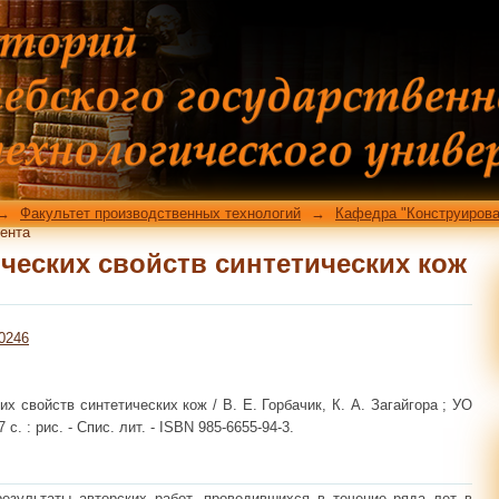
ческих свойств синтетических кож
→
Факультет производственных технологий
→
Кафедра "Конструирова
ента
ческих свойств синтетических кож
10246
х свойств синтетических кож / В. Е. Горбачик, К. А. Загайгора ; УО
 с. : рис. - Спис. лит. - ISBN 985-6655-94-3.
зультаты авторских работ, про­водившихся в течение ряда лет в