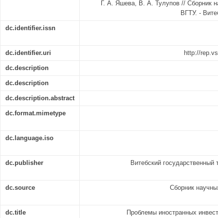
Г. А. Яшева, В. А. Тулупов // Сборник н
ВГТУ. - Витеб
dc.identifier.issn
dc.identifier.uri
http://rep.
dc.description
dc.description
dc.description.abstract
dc.format.mimetype
dc.language.iso
dc.publisher
Витебский государственный 
dc.source
Сборник научных
dc.title
Проблемы иностранных инвест