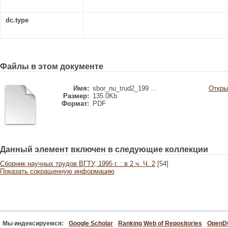
dc.type
Файлы в этом документе
Имя:
sbor_nu_trud2_199 ...
Откры
Размер:
135.0Kb
Формат:
PDF
Данный элемент включен в следующие коллекции
Сборник научных трудов ВГТУ, 1995 г. : в 2 ч. Ч. 2
[54]
Показать сокращенную информацию
Мы индексируемся:
Google Scholar
Ranking Web of Repositories
Open