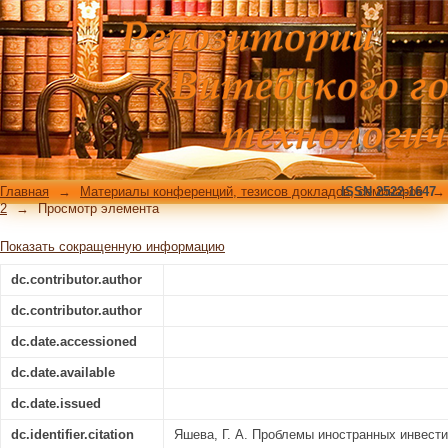
Проблемы иностранных инвестиций 
Главная
→
Материалы конференций, тезисов докладов, семинаров
ISSN 2522-1647
→
2
→
Просмотр элемента
Показать сокращенную информацию
dc.contributor.author
dc.contributor.author
dc.date.accessioned
dc.date.available
dc.date.issued
dc.identifier.citation
Яшева, Г. А. Проблемы иностранных инвести