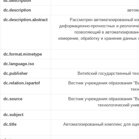
dc.description
dc.description
автом
dc.description.abstract
Рассмотрен автоматизированный ко
деформационно-прочностных и реологиче
позволяющий в автоматизирован
измерение, обработку и хранение данных 
dc.format.mimetype
dc.language.iso
dc.publisher
Витебский государственный тех
dc.relation.ispartof
Вестник учреждения образования "В
техн
dc.source
Вестник учреждения образования "В
технологический униве
dc.subject
dc.title
Автоматизированный комплекс для оце