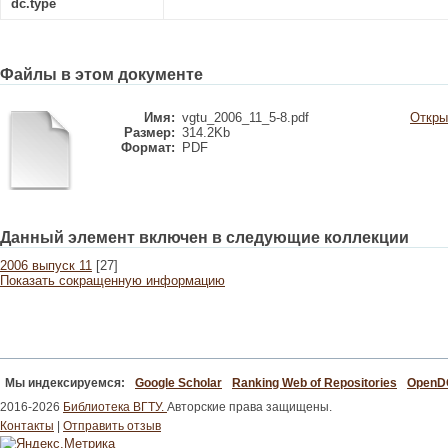
dc.type
Файлы в этом документе
Имя:
vgtu_2006_11_5-8.pdf
Откры
Размер:
314.2Kb
Формат:
PDF
Данный элемент включен в следующие коллекции
2006 выпуск 11
[27]
Показать сокращенную информацию
Мы индексируемся:
Google Scholar
Ranking Web of Repositories
Open
2016-2026
Библиотека ВГТУ.
Авторские права защищены.
Контакты
|
Отправить отзыв