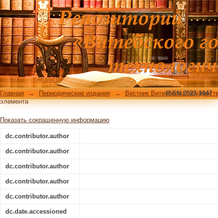
Автоматизированный комплекс
материалов
Главная
→
Периодические издания
→
Вестник Витебского государст
ISSN 2522-1647
элемента
Показать сокращенную информацию
dc.contributor.author
dc.contributor.author
dc.contributor.author
dc.contributor.author
dc.contributor.author
dc.date.accessioned