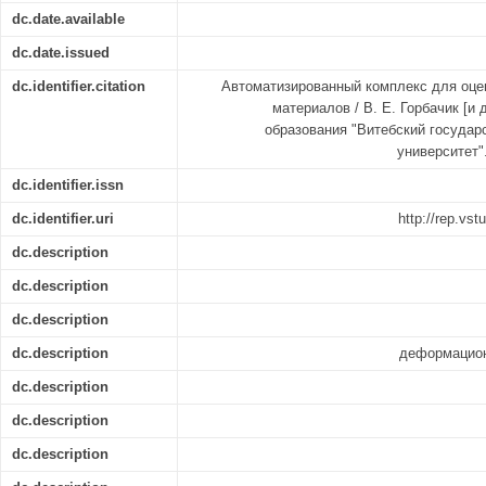
dc.date.available
dc.date.issued
dc.identifier.citation
Автоматизированный комплекс для оце
материалов / В. Е. Горбачик [и 
образования "Витебский государ
университет". 
dc.identifier.issn
dc.identifier.uri
http://rep.vs
dc.description
dc.description
dc.description
dc.description
деформацион
dc.description
dc.description
dc.description